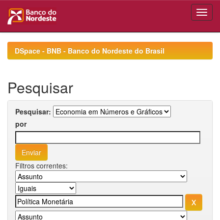
Skip
navigation
DSpace - BNB - Banco do Nordeste do Brasil
Pesquisar
Pesquisar:
por
Filtros correntes: