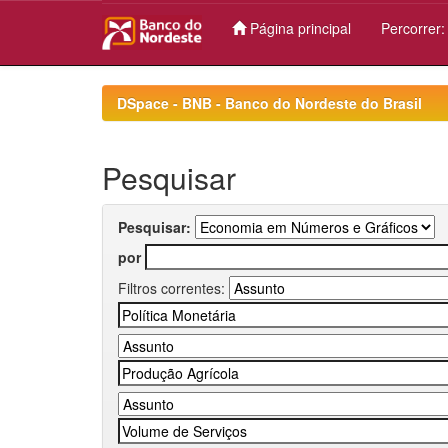
Página principal
Percorrer
Skip
navigation
DSpace - BNB - Banco do Nordeste do Brasil
Pesquisar
Pesquisar:
por
Filtros correntes: