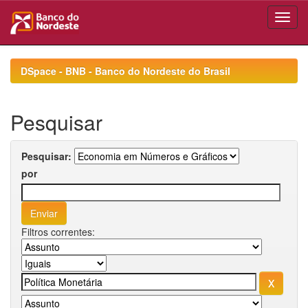
Skip
navigation
DSpace - BNB - Banco do Nordeste do Brasil
Pesquisar
Pesquisar:
por
Filtros correntes: