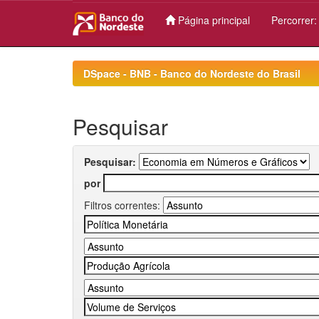
Página principal
Percorrer
Skip
navigation
DSpace - BNB - Banco do Nordeste do Brasil
Pesquisar
Pesquisar:
por
Filtros correntes: