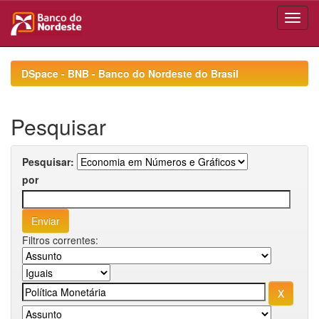
Skip
navigation
DSpace - BNB - Banco do Nordeste do Brasil
Pesquisar
Pesquisar:
por
Filtros correntes: