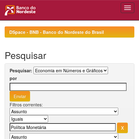
Skip
navigation
DSpace - BNB - Banco do Nordeste do Brasil
Pesquisar
Pesquisar:
por
Filtros correntes: