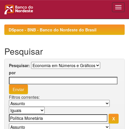
Skip
navigation
DSpace - BNB - Banco do Nordeste do Brasil
Pesquisar
Pesquisar:
por
Filtros correntes: