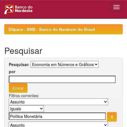
Skip
navigation
DSpace - BNB - Banco do Nordeste do Brasil
Pesquisar
Pesquisar:
por
Filtros correntes: