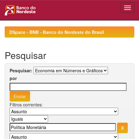
Skip
navigation
DSpace - BNB - Banco do Nordeste do Brasil
Pesquisar
Pesquisar:
por
Filtros correntes: