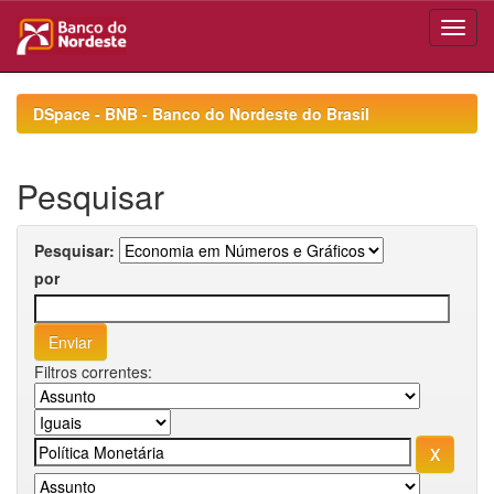
Skip
navigation
DSpace - BNB - Banco do Nordeste do Brasil
Pesquisar
Pesquisar:
por
Filtros correntes: