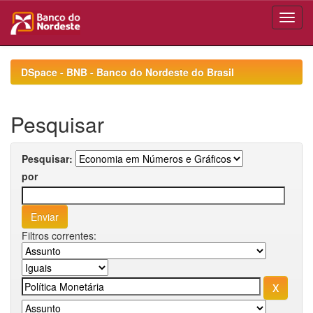
Skip
navigation
DSpace - BNB - Banco do Nordeste do Brasil
Pesquisar
Pesquisar:
por
Filtros correntes: