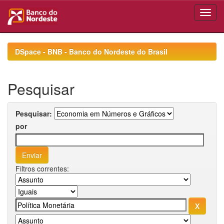
Skip
navigation
DSpace - BNB - Banco do Nordeste do Brasil
Pesquisar
Pesquisar:
por
Filtros correntes: