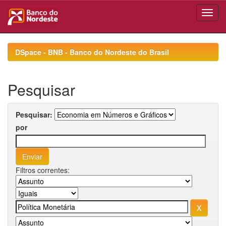
Skip
navigation
DSpace - BNB - Banco do Nordeste do Brasil
Pesquisar
Pesquisar:
por
Filtros correntes: