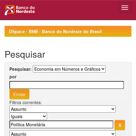
Skip
navigation
DSpace - BNB - Banco do Nordeste do Brasil
Pesquisar
Pesquisar:
por
Filtros correntes: