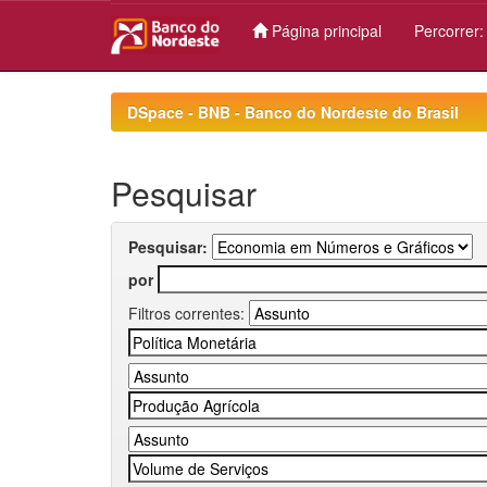
Página principal
Percorrer
Skip
navigation
DSpace - BNB - Banco do Nordeste do Brasil
Pesquisar
Pesquisar:
por
Filtros correntes: