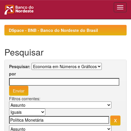
Skip
navigation
DSpace - BNB - Banco do Nordeste do Brasil
Pesquisar
Pesquisar:
por
Filtros correntes: