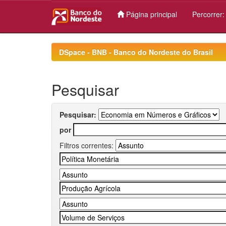
Página principal
Percorrer
Skip
navigation
DSpace - BNB - Banco do Nordeste do Brasil
Pesquisar
Pesquisar:
por
Filtros correntes: