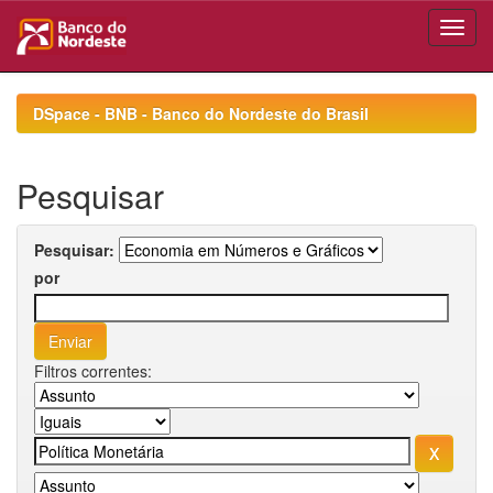
Skip
navigation
DSpace - BNB - Banco do Nordeste do Brasil
Pesquisar
Pesquisar:
por
Filtros correntes: