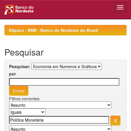
Skip
navigation
DSpace - BNB - Banco do Nordeste do Brasil
Pesquisar
Pesquisar:
por
Filtros correntes: