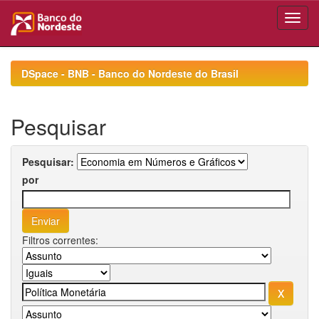
Skip
navigation
DSpace - BNB - Banco do Nordeste do Brasil
Pesquisar
Pesquisar:
por
Filtros correntes: