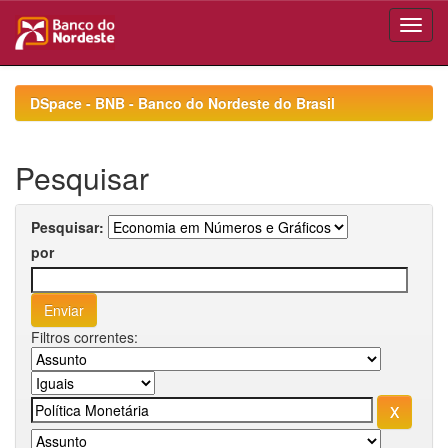
Skip
navigation
DSpace - BNB - Banco do Nordeste do Brasil
Pesquisar
Pesquisar:
por
Filtros correntes: