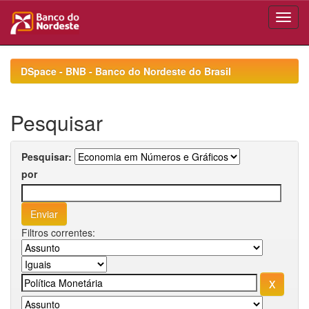
Skip
navigation
DSpace - BNB - Banco do Nordeste do Brasil
Pesquisar
Pesquisar:
por
Filtros correntes: