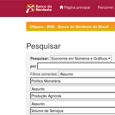
Página principal
Percorrer
Skip
navigation
DSpace - BNB - Banco do Nordeste do Brasil
Pesquisar
Pesquisar:
por
Filtros correntes: