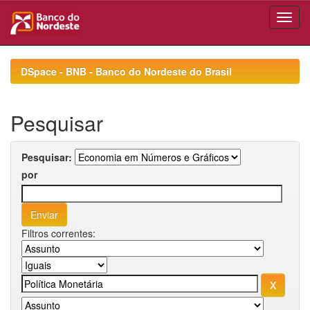
Skip
navigation
DSpace - BNB - Banco do Nordeste do Brasil
Pesquisar
Pesquisar:
por
Filtros correntes: