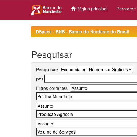
Página principal
Percorrer
Skip
navigation
DSpace - BNB - Banco do Nordeste do Brasil
Pesquisar
Pesquisar:
por
Filtros correntes: