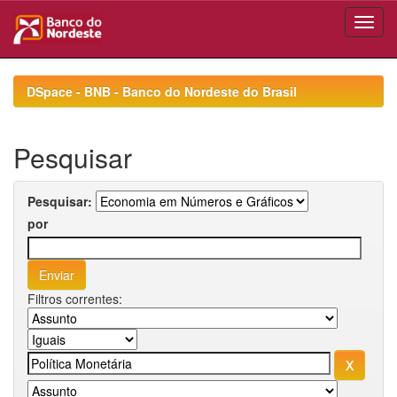
Skip
navigation
DSpace - BNB - Banco do Nordeste do Brasil
Pesquisar
Pesquisar:
por
Filtros correntes: