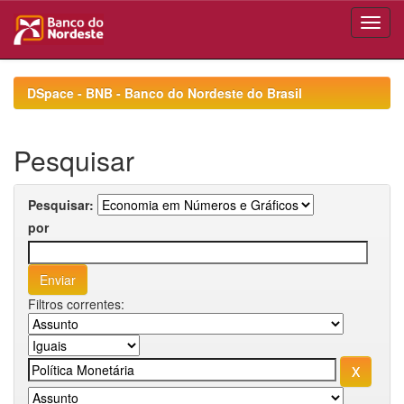
Skip
navigation
DSpace - BNB - Banco do Nordeste do Brasil
Pesquisar
Pesquisar:
por
Filtros correntes: