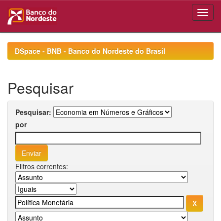
Skip
navigation
DSpace - BNB - Banco do Nordeste do Brasil
Pesquisar
Pesquisar:
por
Filtros correntes: