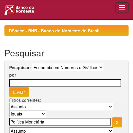
Skip
navigation
DSpace - BNB - Banco do Nordeste do Brasil
Pesquisar
Pesquisar:
por
Filtros correntes: