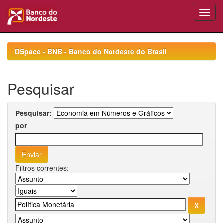
Skip
navigation
DSpace - BNB - Banco do Nordeste do Brasil
Pesquisar
Pesquisar:
por
Filtros correntes: