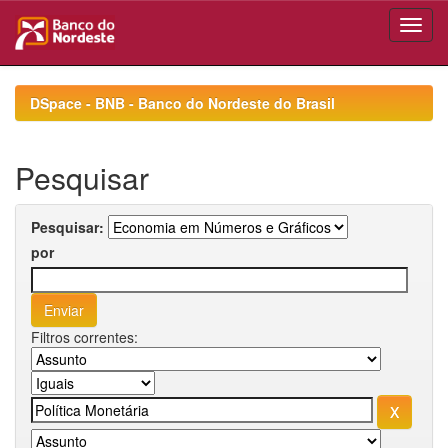
Skip
navigation
DSpace - BNB - Banco do Nordeste do Brasil
Pesquisar
Pesquisar:
por
Filtros correntes: