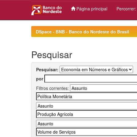
Página principal
Percorrer
Skip
navigation
DSpace - BNB - Banco do Nordeste do Brasil
Pesquisar
Pesquisar:
por
Filtros correntes: