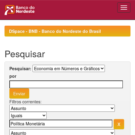
Skip
navigation
DSpace - BNB - Banco do Nordeste do Brasil
Pesquisar
Pesquisar:
por
Filtros correntes: