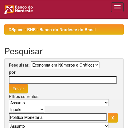
Skip
navigation
DSpace - BNB - Banco do Nordeste do Brasil
Pesquisar
Pesquisar:
por
Filtros correntes: