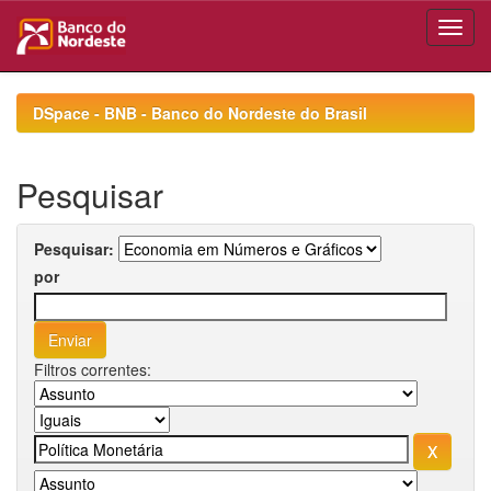
Skip
navigation
DSpace - BNB - Banco do Nordeste do Brasil
Pesquisar
Pesquisar:
por
Filtros correntes: