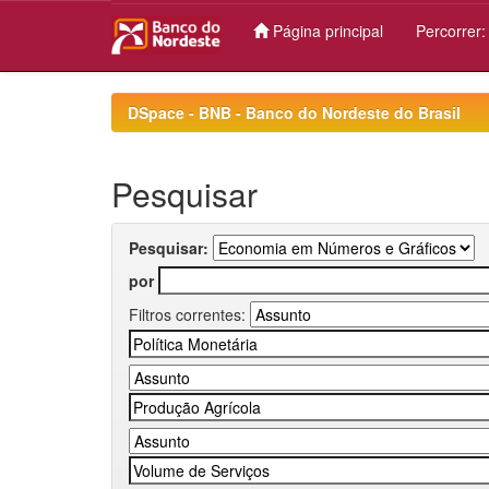
Página principal
Percorrer
Skip
navigation
DSpace - BNB - Banco do Nordeste do Brasil
Pesquisar
Pesquisar:
por
Filtros correntes: