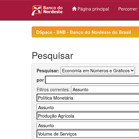
Página principal
Percorrer
Skip
navigation
DSpace - BNB - Banco do Nordeste do Brasil
Pesquisar
Pesquisar:
por
Filtros correntes: