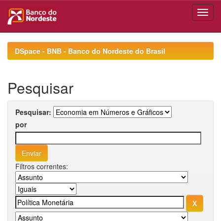
Skip
navigation
DSpace - BNB - Banco do Nordeste do Brasil
Pesquisar
Pesquisar:
por
Filtros correntes: