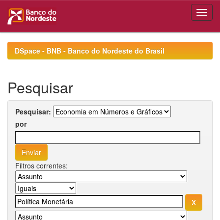
Skip
navigation
DSpace - BNB - Banco do Nordeste do Brasil
Pesquisar
Pesquisar:
por
Filtros correntes: