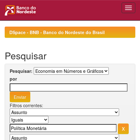
Skip
navigation
DSpace - BNB - Banco do Nordeste do Brasil
Pesquisar
Pesquisar:
por
Filtros correntes: