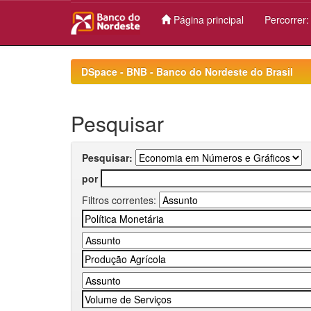
Página principal
Percorrer
Skip
navigation
DSpace - BNB - Banco do Nordeste do Brasil
Pesquisar
Pesquisar:
por
Filtros correntes: