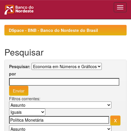
Skip
navigation
DSpace - BNB - Banco do Nordeste do Brasil
Pesquisar
Pesquisar:
por
Filtros correntes: