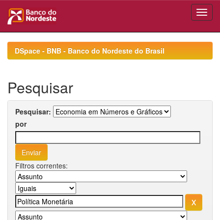
Skip
navigation
DSpace - BNB - Banco do Nordeste do Brasil
Pesquisar
Pesquisar:
por
Filtros correntes: