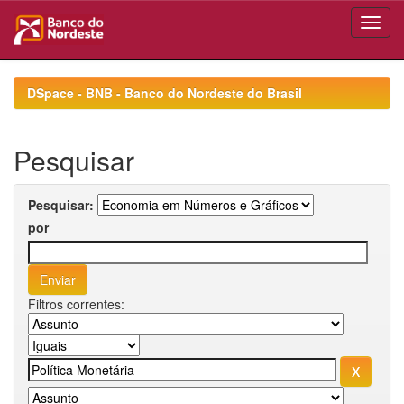
Skip
navigation
DSpace - BNB - Banco do Nordeste do Brasil
Pesquisar
Pesquisar:
por
Filtros correntes: