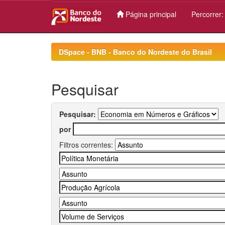
Página principal
Percorrer
Skip
navigation
DSpace - BNB - Banco do Nordeste do Brasil
Pesquisar
Pesquisar:
por
Filtros correntes: