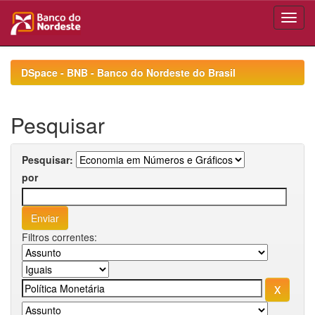
Skip
navigation
DSpace - BNB - Banco do Nordeste do Brasil
Pesquisar
Pesquisar:
por
Filtros correntes: