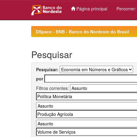
Página principal
Percorrer
Skip
navigation
DSpace - BNB - Banco do Nordeste do Brasil
Pesquisar
Pesquisar:
por
Filtros correntes: