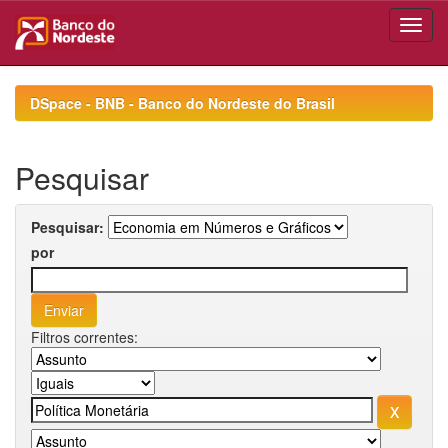
Skip
navigation
DSpace - BNB - Banco do Nordeste do Brasil
Pesquisar
Pesquisar:
por
Filtros correntes: