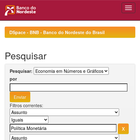
Skip
navigation
DSpace - BNB - Banco do Nordeste do Brasil
Pesquisar
Pesquisar:
por
Filtros correntes: