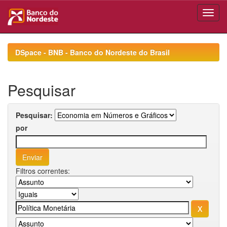
Skip
navigation
DSpace - BNB - Banco do Nordeste do Brasil
Pesquisar
Pesquisar:
por
Filtros correntes: